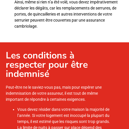
Ainsi, même si rien n’a été volé, vous devez impérativement
déclarer les dégâts, car les remplacements de serrures, de
portes, de quincailleries et autres interventions de votre
serrurier peuvent être couvertes par une assurance
cambriolage.
Les conditions à
respecter pour être
indemnisé
Peut-être ne le saviez-vous pas, mais pour espérer une
indemnisation de votre assureur, il est tout de même
important de répondre à certaines exigences.
Vous devez résider dans votre maison la majorité de
l’année. Si votre logement est inoccupé la plupart du
temps, il est estimé que les risques sont trop grands.
La limite de nuits à passer sur place dépend des